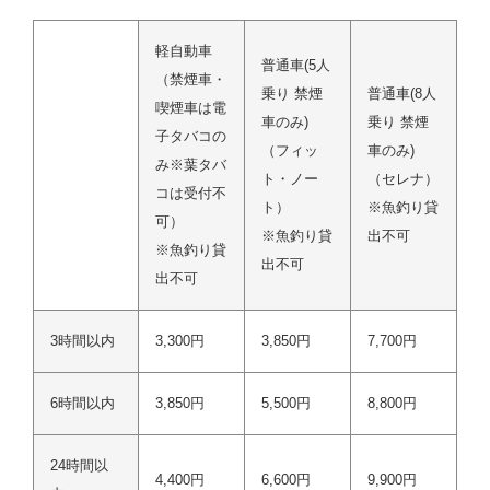
軽自動車
普通車(5人
（禁煙車・
乗り 禁煙
普通車(8人
喫煙車は電
車のみ)
乗り 禁煙
子タバコの
（フィッ
車のみ)
み※葉タバ
ト・ノー
（セレナ）
コは受付不
ト）
※魚釣り貸
可）
※魚釣り貸
出不可
※魚釣り貸
出不可
出不可
3時間以内
3,300円
3,850円
7,700円
6時間以内
3,850円
5,500円
8,800円
24時間以
4,400円
6,600円
9,900円